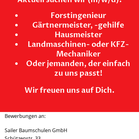
Forstingenieur
Gärtnermeister, -gehilfe
Hausmeister
Landmaschinen- oder KFZ-
Mechaniker
Oder jemanden, der einfach
zu uns passt!
Wir freuen uns auf Dich.
Bewerbungen an:
Sailer Baumschulen GmbH
Schützenstr. 33